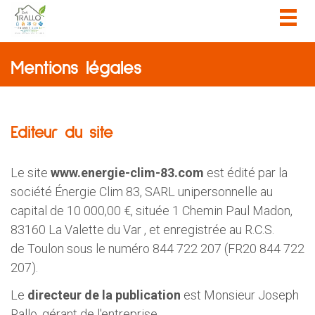
Togg
navig
Mentions légales
Editeur du site
Le site
www.energie-clim-83.com
est édité par la
société Énergie Clim 83, SARL
unipersonnelle
au
capital de 10 000,00 €,
située 1 Chemin Paul Madon
,
83160
La Valette du Var
, et enregistrée au R.C.S.
de
Toulon sous le numéro 844 722 207 (FR20 844 722
207).
Le
directeur de la publication
est Monsieur Joseph
Rallo, gérant de l'entreprise.